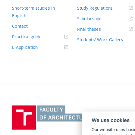
Short-term studies in
Study Regulations
English
Scholarships
Contact
Final theses
Practical guide
Students' Work Gallery
E-Application
Vysoké
učení
We use cookies
technické
v
Our website uses basic