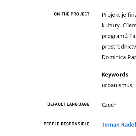
Projekt je f
ON THE PROJECT
kultury. Cíl
programů Fak
prostřednict
Dominica Pap
Keywords
urbanismus; 
Czech
DEFAULT LANGUAGE
Toman Radek,
PEOPLE RESPONSIBLE