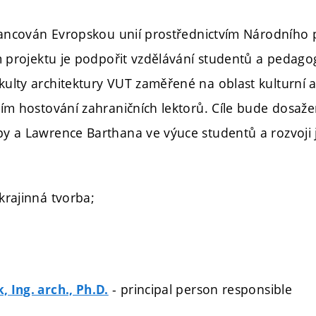
inancován Evropskou unií prostřednictvím Národního 
em projektu je podpořit vzdělávání studentů a pedag
ulty architektury VUT zaměřené na oblast kulturní a 
vím hostování zahraničních lektorů. Cíle bude dosa
y a Lawrence Barthana ve výuce studentů a rozvoji j
krajinná tvorba;
- principal person responsible
 Ing. arch., Ph.D.