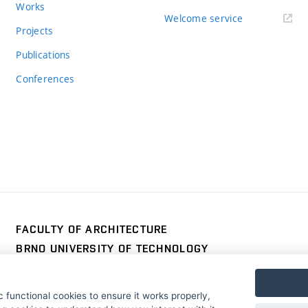
Works
Welcome service
Projects
Publications
Conferences
FACULTY OF ARCHITECTURE
BRNO UNIVERSITY OF TECHNOLOGY
Poříčí 273/5
www.fa.vutbr.cz
639 00 Brno
info@fa.vutbr.cz
 functional cookies to ensure it works properly,
Czech Republic
+420 541 146 600