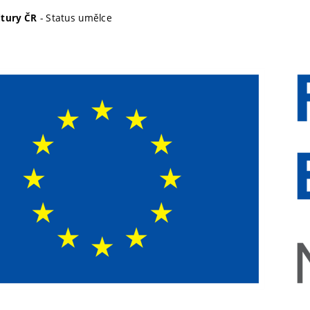
- Status umělce
ltury ČR