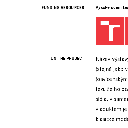
Vysoké učení te
FUNDING RESOURCES
Název výstav
ON THE PROJECT
(stejně jako
(osvícenským
tezi, že hol
sídla, v sa
viaduktem je 
klasické mode