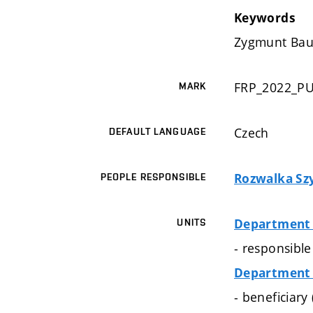
Keywords
Zygmunt Baum
FRP_2022_P
MARK
Czech
DEFAULT LANGUAGE
Rozwalka Sz
PEOPLE RESPONSIBLE
Department 
UNITS
- responsibl
Department 
- beneficiary