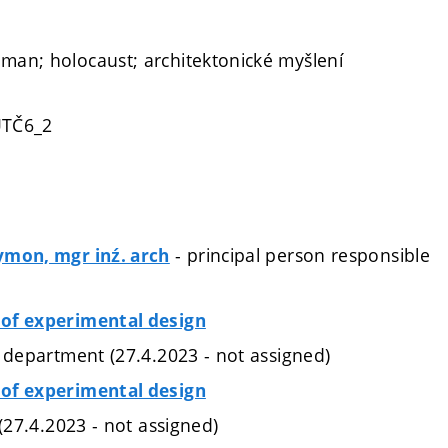
an; holocaust; architektonické myšlení
UTČ6_2
- principal person responsible
ymon, mgr inź. arch
of experimental design
e department (27.4.2023 - not assigned)
of experimental design
 (27.4.2023 - not assigned)