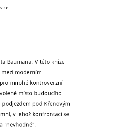
izace
ta Baumana. V této knize
ah mezi moderním
a pro mnohé kontroverzní
 Zvolené místo budoucího
 a podjezdem pod Křenovým
mní, v jehož konfrontaci se
é a "nevhodné".