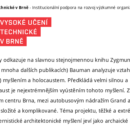
- Institucionální podpora na rozvoj výzkumné organ
chnické v Brně
y odkazuje na slavnou stejnojmennou knihu Zygmun
 v mnoha dalších publikacích) Bauman analyzuje vzt
) myšlením a holocaustem. Předkládá velmi silnou 
ocaust je nejextrémnějším vyústěním tohoto myšlení.
mém centru Brna, mezi autobusovým nádražím Grand
složité a komplikované. Téma projektu, těžké a extré
rnistické architektonické myšlení jeví jako archaick