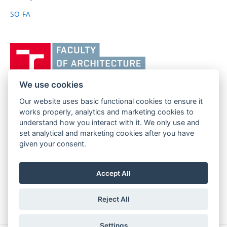
SO-FA
Vysoké
učení
technické
v
We use cookies
Brně,
Our website uses basic functional cookies to ensure it
FACULTY OF ARCHITECTURE
Fakulta
works properly, analytics and marketing cookies to
BRNO UNIVERSITY OF TECHNOLOGY
architektury
understand how you interact with it. We only use and
Poříčí 273/5
www.fa.vutbr.cz
set analytical and marketing cookies after you have
639 00 Brno
info@fa.vutbr.cz
given your consent.
Czech Republic
+420 541 146 600
Accept All
Reject All
Settings