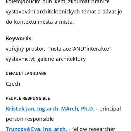
kolemjdoucím publikem, zkoumat hranice
vystavování architektonických témat a dávat je
do kontextu města a místa.
Keywords
veřejný prostor; "instalace"AND"interakce";
výstavnictví; galerie architektury
DEFAULT LANGUAGE
Czech
PEOPLE RESPONSIBLE
- principal
Kristek Jan, Ing.arch. MArch, Ph.D.
person responsible
- fellow researcher
Truncová Eva, Ing. arch.