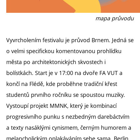
mapa průvodu
Vyvrcholením festivalu je průvod Brnem. Jedná se
o velmi specifickou komentovanou prohlídku
města po architektonických skvostech i
bolístkách. Start je v 17:00 na dvoře FA VUT a
končí na Flédě, kde proběhne tradiční křest
studentů prvního ročníku se spoustou muziky.
Vystoupí projekt MMNK, který je kombinací
progresivního punku s nezbedným darebáctvím
a texty nasáklými cynismem, černým humorem a
melancholickým oplakáváním sebe sama. Berlin