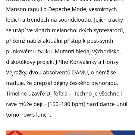
Manson rapují o Depeche Mode, vesmírných
lodích a trendech na soundcloudu. Jejich tracky
se utápí ve vlnách melancholických syntezátorů,
přičemž nabízí aktuální přístup k post-synth
punkovému zvuku. Mutanti hledaj východisko,
diskotékový projekt Jiřího Konvalinky a Honzy
Vejražky, dvou absolventů DAMU, o němž se
traduje, že přepsal dějiny českého divnorapu.
Timeline uzavře DJ fofela - Techno je všechno i
rave může bejt - [150–180 bpm] hard dance until
tomorrow's lunch.