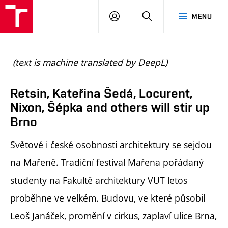
BUT
LOGIN
SEARCH
MENU
FA
(text is machine translated by DeepL)
Retsin, Kateřina Šedá, Locurent,
Nixon, Šépka and others will stir up
Brno
Světové i české osobnosti architektury se sejdou
na Mařeně. Tradiční festival Mařena pořádaný
studenty na Fakultě architektury VUT letos
proběhne ve velkém. Budovu, ve které působil
Leoš Janáček, promění v cirkus, zaplaví ulice Brna,