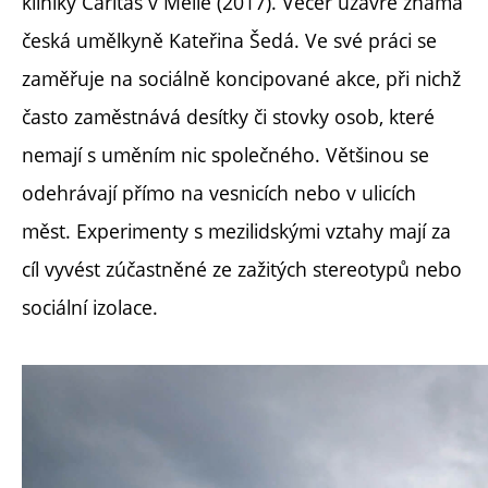
kliniky Caritas v Melle (2017). Večer uzavře známá
česká umělkyně Kateřina Šedá. Ve své práci se
zaměřuje na sociálně koncipované akce, při nichž
často zaměstnává desítky či stovky osob, které
nemají s uměním nic společného. Většinou se
odehrávají přímo na vesnicích nebo v ulicích
měst. Experimenty s mezilidskými vztahy mají za
cíl vyvést zúčastněné ze zažitých stereotypů nebo
sociální izolace.