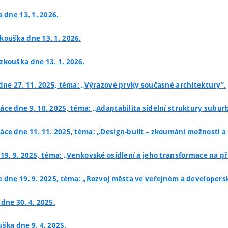
 dne 13. 1. 2026.
zkouška dne 13. 1. 2026.
 zkouška dne 13. 1. 2026.
 dne 27. 11. 2025, téma: „Výrazové prvky současné architektury“.
ráce dne 9. 10. 2025, téma: „Adaptabilita sídelní struktury subur
ráce dne 11. 11. 2025, téma: „Design-built – zkoumání možností a
 19. 9. 2025, téma: „Venkovské osídlení a jeho transformace na p
ce dne 19. 9. 2025, téma: „Rozvoj města ve veřejném a developer
dne 30. 4. 2025.
uška dne 9. 4. 2025.