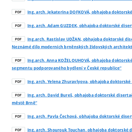
Ing. arch. Jekaterina DOFKOVÁ
, obhajoba doktorské
PDF
Ing. arch. Adam GUZDEK
, obhajoba doktorské diser
PDF
Ing.arch. Rastislav UDŽAN
, obhajoba doktorské dis
PDF
Neznámé dílo moderních brněnských židovských architekt
Ing.arch. Anna KOŽELOUHOVÁ
, obhajoba doktorské
PDF
segmentu podporovaného bydlení v České republice“
Ing. arch. Yelena Zhuravlyova
, obhajoba doktorské 
PDF
Ing. arch. David Bureš
, obhajoba doktorské diserta
PDF
městě Brně“
Ing. arch. Pavla Čechová
, obhajoba doktorské diser
PDF
Ing. arch. Shourouk Touchan
, obhajoba doktorské d
PDF