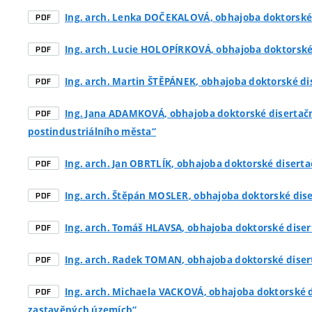
Ing. arch. Lenka DOČEKALOVÁ
, obhajoba doktorské
PDF
Ing. arch. Lucie HOLOPÍRKOVÁ
, obhajoba doktorské
PDF
Ing. arch. Martin ŠTĚPÁNEK
, obhajoba doktorské di
PDF
Ing. Jana ADAMKOVÁ
, obhajoba doktorské disertač
PDF
postindustriálního města“
Ing. arch. Jan OBRTLÍK
, obhajoba doktorské diserta
PDF
Ing. arch. Štěpán MOSLER
, obhajoba doktorské dise
PDF
Ing. arch. Tomáš HLAVSA
, obhajoba doktorské diser
PDF
Ing. arch. Radek TOMAN
, obhajoba doktorské dise
PDF
Ing. arch. Michaela VACKOVÁ
, obhajoba doktorské 
PDF
zastavěných územích“