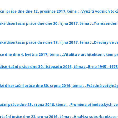
ační práce dne dne 12. prosince 2017, téma : „Využití vodních t
ské disertační práce dne dne 30. října 2017, téma : „Transcenden
ské disertační práce dne dne 18. října 2017, téma : „Dřeviny ve
ce dne dne 4. května 2017, téma : „Vitalita v architektonickém pr
disertační práce dne 30. listopadu 2016, téma : „Brno 1945 - 197
ké disertační práce dne 30. srpna 2016, téma : „Prázdná veřejná 
tační práce dne 23. srpna 2016, téma : „Proměna příměstských ve
rtační práce dne 23. srpna 2016, téma : „Analýza suburbanizace