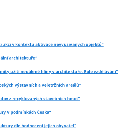
strukcí v kontextu aktivace nevyužívaných objektů“
ální architektuře“
imity užití nepálené hlíny v architektuře. Role vzdělávání“
pských výstavních a veletržních areálů“
budov z recyklovaných stavebních hmot“
ktury v podmínkách Česka“
ruktury dle hodnocení jejich obyvatel“