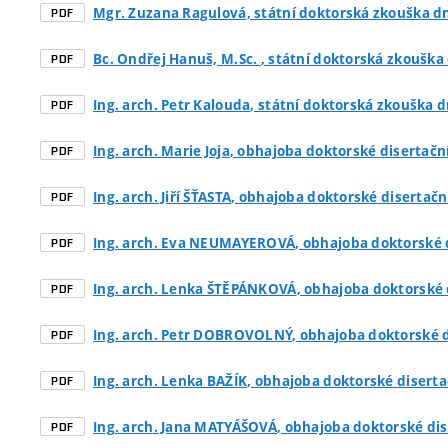
Mgr. Zuzana Ragulová
, státní doktorská zkouška dn
PDF
Bc. Ondřej Hanuš, M.Sc.
, státní doktorská zkouška 
PDF
Ing. arch. Petr Kalouda
, státní doktorská zkouška d
PDF
Ing. arch. Marie Joja
, obhajoba doktorské disertačn
PDF
Ing. arch. Jiří ŠŤASTA
, obhajoba doktorské disertačn
PDF
Ing. arch. Eva NEUMAYEROVÁ
, obhajoba doktorské d
PDF
Ing. arch. Lenka ŠTĚPÁNKOVÁ
, obhajoba doktorské 
PDF
Ing. arch. Petr DOBROVOLNÝ
, obhajoba doktorské 
PDF
Ing. arch. Lenka BAŽÍK
, obhajoba doktorské diserta
PDF
Ing. arch. Jana MATYÁŠOVÁ
, obhajoba doktorské dis
PDF