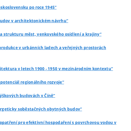
Československu po roce 1945“
 budov v architektonickém návrhu“
na strukturu měst, venkovského osídlení a krajiny“
 produkce v urbánních ladech a veřejných prostorách
hitektura v letech 1900 - 1950 v mezinárodním kontextu“
 potenciál regionálního rozvoje“
 výškových budovách v Číně“
nergeticky soběstačných obytných budov“
á opatření pro efektivní hospodaření s povrchovou vodou v