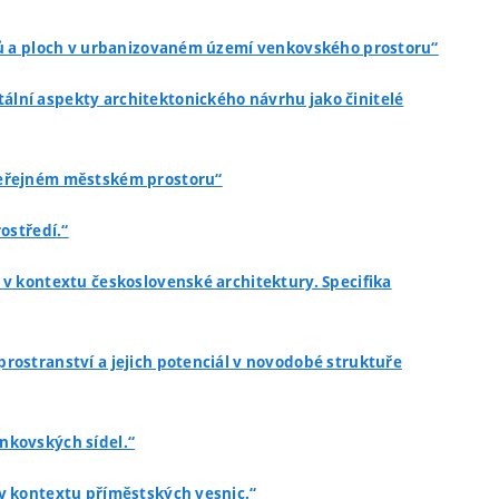
oků a ploch v urbanizovaném území venkovského prostoru“
tální aspekty architektonického návrhu jako činitelé
 veřejném městském prostoru“
ostředí.“
5 v kontextu československé architektury. Specifika
prostranství a jejich potenciál v novodobé struktuře
nkovských sídel.“
 v kontextu příměstských vesnic.“