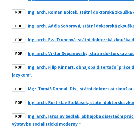
Ing. arch. Roman Bolcek
, státní doktorská zkouška 
PDF
Ing. arch. Adéla Šoborová
, státní doktorská zkouška
PDF
Ing. arch. Eva Truncová
, státní doktorská zkouška d
PDF
Ing. arch. Viktor Svojanovský
, státní doktorská zko
PDF
Ing. arch. Filip Kinnert
, obhajoba disertační práce
PDF
jazykem“.
Mgr. Tomáš Dohnal
, Dis., státní doktorská zkouška 
PDF
Ing. arch. Rostislav Stoklásek
, státní doktorská zko
PDF
Ing. arch. Jaroslav Sedlák
, obhajoba disertační prác
PDF
výstavbu socialistické moderny.“