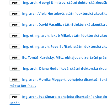
Ing. arch. Georgi Dimitrov
, státní doktorská zkoušk
PDF
Ing. arch. Viola Hertelová
, státní doktorská zkouška
PDF
Ing. arch. David Vaculík
, státní doktorská zkouška d
PDF
Ing. et Ing. arch. Jakub Mikel
, státní doktorská zko
PDF
Ing. et Ing. arch. Pavel Juříček
, státní doktorská zk
PDF
Bc. Tomáš Kozelský, MSc.
, obhajoba dizertační prác
PDF
Ing. arch. Diana Hodulíková
, státní doktorská zkou
PDF
Ing. arch. Monika Moggert
, obhajoba disertační pr
PDF
města Berlína.“.
Ing. arch. Eva Šimara
, obhajoba disertační práce d
PDF
Brně".