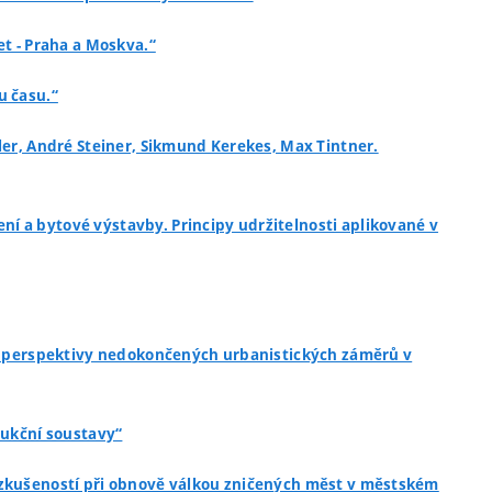
et - Praha a Moskva.“
u času.“
sler, André Steiner, Sikmund Kerekes, Max Tintner.
ení a bytové výstavby. Principy udržitelnosti aplikované v
e a perspektivy nedokončených urbanistických záměrů v
rukční soustavy“
h zkušeností při obnově válkou zničených měst v městském