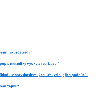
bánního prostředí.“
 popis metodiky výuky a realizace.“
říkladu Moravskoslezských Beskyd a jejich podhůří“.
ském zájmu“.