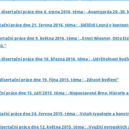
 disertační práce dne 4. srpna 2016, téma : „Avantgarda 20.-30. l
tační práce dne 21. června 2016, téma : „Sídliště Lesná v kontext
ertační práce dne 9. května 2016, téma : „Ernst Wiesner, Otto Ei
ů.“
 disertační práce dne 10. března 2016, téma : „Udržitelnost bydl
disertační práce dne 19. října 2015, téma : „Zdravé bydlení“
ční práce dne 15. září 2015, téma : „Nepostavené Brno. Histori
tační práce dne 24. června 2015, téma : „Vztah typologie a konst
isertační práce dne 12. května 2015, téma : „Využití evropskýc