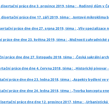
 disertační práce dne 3. prosince 2019, téma : „Rodinný dům v 
 disertační práce dne 17. září 2019, téma : „Iontové mikroklima
sertační práce dne dne 27. srpna 2019, téma : „Vliv specializace 
ní práce dne dne 23. května 2019, téma : „Možnosti zahradnické
ční práce dne dne 27. listopadu 2018, téma : „Česká sakrální arc
rtační práce dne dne 4. června 2018, téma : „Historický pivovar -
tační práce dne dne 23. ledna 2018, téma : „Aspekty bydlení ve
rtační práce dne dne 24. ledna 2018, téma : „Tvorba konceptu e
disertační práce dne dne 12. prosince 2017, téma : „Urbanistick