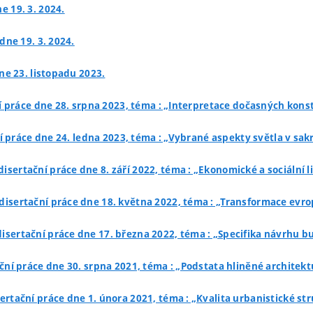
e 19. 3. 2024.
dne 19. 3. 2024.
ne 23. listopadu 2023.
í práce dne 28. srpna 2023, téma : „Interpretace dočasných kon
í práce dne 24. ledna 2023, téma : „Vybrané aspekty světla v sakr
isertační práce dne 8. září 2022, téma : „Ekonomické a sociální l
disertační práce dne 18. května 2022, téma : „Transformace evro
disertační práce dne 17. března 2022, téma : „Specifika návrhu 
ční práce dne 30. srpna 2021, téma : „Podstata hliněné archite
ertační práce dne 1. února 2021, téma : „Kvalita urbanistické st