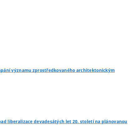
 chápání významu zprostředkovaného architektonickým
pad liberalizace devadesátých let 20. století na plánovanou