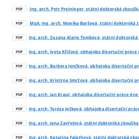
Ing. arch. Petr Preininger
, státní doktorská zkouška
PDF
MgA. Ing. arch. Monika Baršová
, státní doktorská 
PDF
Ing. arch. Zuzana Alario Tomková
, státní doktorská
PDF
Ing. arch. Iveta Křížová
, obhajoba disertační práce
PDF
Ing. arch. Barbora Jenčková
, obhajoba disertační p
PDF
Ing. arch. Kristýna Smržová
, obhajoba disertační p
PDF
Ing. arch. Jan Kraut
, obhajoba disertační práce dne
PDF
Ing. arch. Tereza Ježková
, obhajoba disertační prá
PDF
Ing. arch. Jana Zavřelová
, státní doktorská zkouška 
PDF
Ing. arch. Katarína Falathová
, státní doktorská zko
PDF