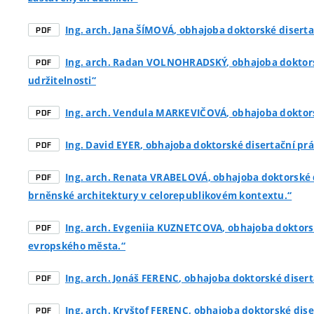
Ing. arch. Jana ŠÍMOVÁ
, obhajoba doktorské disert
PDF
Ing. arch. Radan VOLNOHRADSKÝ
, obhajoba doktor
PDF
udržitelnosti“
Ing. arch. Vendula MARKEVIČOVÁ
, obhajoba doktor
PDF
Ing. David EYER
, obhajoba doktorské disertační prá
PDF
Ing. arch. Renata VRABELOVÁ
, obhajoba doktorské 
PDF
brněnské architektury v celorepublikovém kontextu.“
Ing. arch. Evgeniia KUZNETCOVA
, obhajoba doktors
PDF
evropského města.“
Ing. arch. Jonáš FERENC
, obhajoba doktorské diser
PDF
Ing. arch. Kryštof FERENC
, obhajoba doktorské dise
PDF