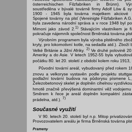
österreichischen Filzfabriken in Brünn). Vý
soustředěna v bývalé továrně firmy Adolf Löw & sy
1900 - 1945 byla továrna majetkem akciové s
Spojené továrny na plsť (Vereinigte Filzfabriken A
byla zavedena národní správa a v roce 1948 byl pod
1)
Mimoni jako závod 2.
Stávajícím vlastníkem je 
pokračuje nájemník společnost Brněnská továrna plsti
Výrobním programem byla výroba plstěného zboží
kryty, pro lokomotivní kotle, na sedadla atd.). Zbož
2)
Velké Británie a Jižní Afriky.
Ve druhé polovině 20. 
Ameriky a do Asie. V letech 1952-55 byla vybudová
počátku 80. let 20. století z období kolem roku 1913,
Původní tovární areál, vybudovaný před rokem 18
znovu a velkoryse vystavěn podle projektu stuttga
podlažní tovární budova na půdorysu písmene L, u
Železobetonový skelet je doplněn cihelnou vyzdívkou
hmotě značně převýšená dominantní věž vodojemu na
Směrem k řece je areál doplněn kompaktní zástav
7)
prádelna, atd.).
Současné využití
V 90. letech 20. století byl n.p. Mitop privatizov
Provozovatelem areálu je firma Brněnská továrna plsti
Prameny