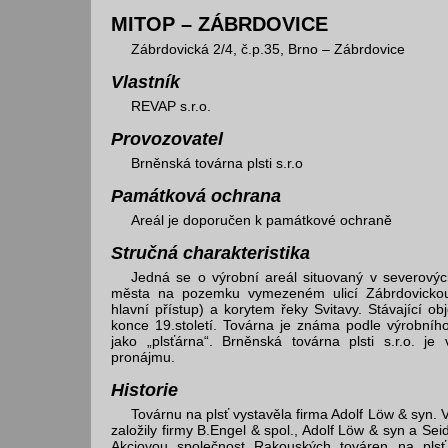
MITOP – ZÁBRDOVICE
Zábrdovická 2/4, č.p.35, Brno – Zábrdovice
Vlastník
REVAP s.r.o.
Provozovatel
Brněnská továrna plsti s.r.o
Památková ochrana
Areál je doporučen k památkové ochraně
Stručná charakteristika
Jedná se o výrobní areál situovaný v severovýc
města na pozemku vymezeném ulicí Zábrdovickou
hlavní přístup) a korytem řeky Svitavy. Stávající ob
konce 19.století. Továrna je známa podle výrobní
jako „plsťárna“. Brněnská továrna plsti s.r.o. je
pronájmu.
Historie
Továrnu na plsť vystavěla firma Adolf Löw & syn. 
založily firmy B.Engel & spol., Adolf Löw & syn a Seid
Akciovou společnost Rakouských továren na plsť