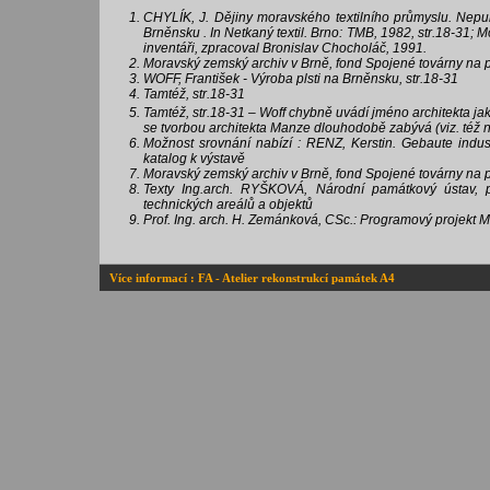
CHYLÍK, J. Dějiny moravského textilního průmyslu. Nepub
Brněnsku . In Netkaný textil. Brno: TMB, 1982, str.18-31; 
inventáři, zpracoval Bronislav Chocholáč, 1991.
Moravský zemský archiv v Brně, fond Spojené továrny na pls
WOFF, František - Výroba plsti na Brněnsku, str.18-31
Tamtéž, str.18-31
Tamtéž, str.18-31 – Woff chybně uvádí jméno architekta ja
se tvorbou architekta Manze dlouhodobě zabývá (viz. též n
Možnost srovnání nabízí : RENZ, Kerstin. Gebaute indus
katalog k výstavě
Moravský zemský archiv v Brně, fond Spojené továrny na plsť
Texty Ing.arch. RYŠKOVÁ, Národní památkový ústav, p
technických areálů a objektů
Prof. Ing. arch. H. Zemánková, CSc.: Programový projekt 
Více informací : FA - Atelier rekonstrukcí památek A4