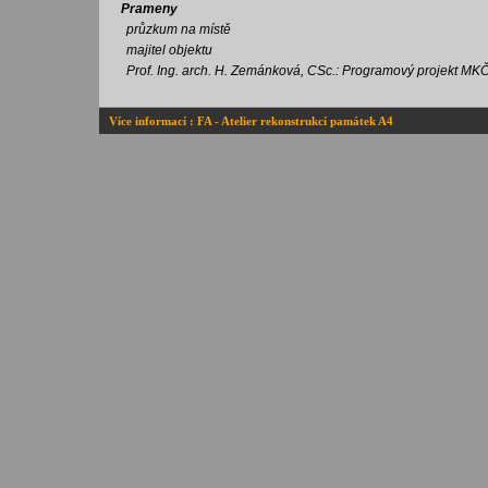
Prameny
průzkum na místě
majitel objektu
Prof. Ing. arch. H. Zemánková, CSc.: Programový projekt MKČ
Více informací : FA - Atelier rekonstrukcí památek A4