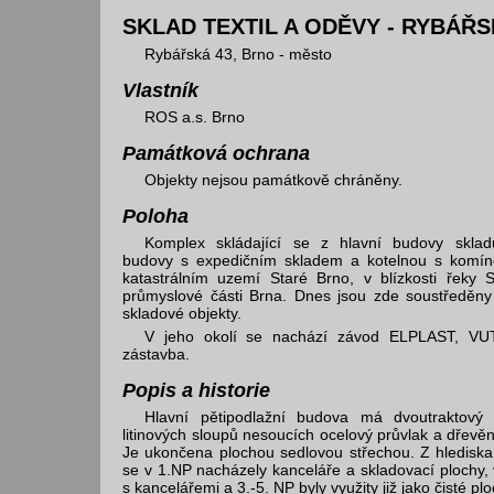
SKLAD TEXTIL A ODĚVY - RYBÁŘ
Rybářská 43, Brno - město
Vlastník
ROS a.s. Brno
Památková ochrana
Objekty nejsou památkově chráněny.
Poloha
Komplex skládající se z hlavní budovy skladu,
budovy s expedičním skladem a kotelnou s komí
katastrálním uzemí Staré Brno, v blízkosti řeky Sv
průmyslové části Brna. Dnes jsou zde soustředěny
skladové objekty.
V jeho okolí se nachází závod ELPLAST, VU
zástavba.
Popis a historie
Hlavní pětipodlažní budova má dvoutraktový
litinových sloupů nesoucích ocelový průvlak a dřevě
Je ukončena plochou sedlovou střechou. Z hlediska 
se v 1.NP nacházely kanceláře a skladovací plochy,
s kancelářemi a 3.-5. NP byly využity již jako čisté pl