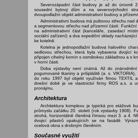
Severozápadní část budovy je až do úrovně 
sousední bytový dům a na severovýchodní stra
dvoupodlažní objekt administrativní budovy a přízemn
Administrativní budova má pultovou střechu nad d
a segmentovou střechu nad přízemní částí. Funkční 
na administrativní část (kanceláře, zasedací míst
sociální zařízení) a dva expediční sklady nacházející 
ke kotelně.
Kotelna je jednopodlažní budova halového char
sedlovou střechou, která byla vybavena dvojící ko
připojen cihelný komín s osmibokou základnou a s 
v horní části.
Doba výstavby není známá. Až do znárodnění
pogumované tkaniny a pršipláště (a. s. VIKTORIA),
do roku 1997 byl objekt využíván fimou TEXTIL
dnešní době je ve vlastnictví firmy ROS a.s. a u
pronájmu.
Architektura
Architektura komplexu je typická pro etážové b
průmyslu začátku 20. století (rok výstavby 1908). 
strohá, horizontálně členěná římsou mezi 3. a 4. NP
dvojicí pilastrů opakujících se na fasádě. Výra
ocelová okna s drobným členěním.
Současné využití