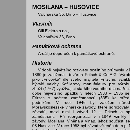
MOSILANA – HUSOVICE
Valchařská 36, Brno – Husovice
Vlastník
Olli Elektro s.r.o.,
Valchařská 36, Brno
Památková ochrana
Areál je doporučen k památkové ochraně.
Historie
V době největšího rozkvětu textilního průmyslu v 
1880 je založena i továrna Fritsch & Co.A.G. Výr
jako „Fričovka“ dle svého majitele Fritsche, vznik
bývalé valchy Kofillerovy manufaktury pro výrob
zboží (1767) využívající staršího vodního díla na řec
době největšího úpadku v letech 1933 – 1935 se 
Fritsch s počtem zaměstnanců (335) ke střed
podnikům. V roce 1946 byl založen národ
Moravskoslezské vlnařské závody, které sdružovaly
závodů, mezi nimi i závod 12 – Fritsch a sp
zaměstnanci. Při reorganizaci v r.1949 vznikly 
závody: Mosilana, Vlněna a Vlnap, jehož součástí se
03 Husovice. V roce 1958 byl závod včleněn do n.p. 