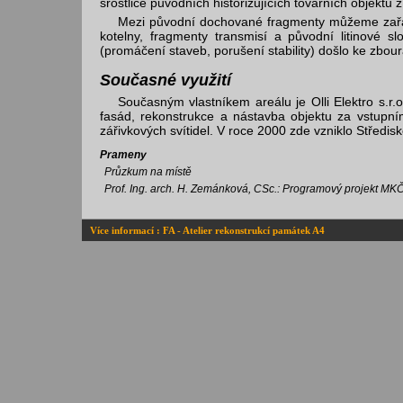
srostlice původních historizujících továrních objektů z
Mezi původní dochované fragmenty můžeme zařadit
kotelny, fragmenty transmisí a původní litinové s
(promáčení staveb, porušení stability) došlo ke zbour
Současné využití
Současným vlastníkem areálu je Olli Elektro s.r.o
fasád, rekonstrukce a nástavba objektu za vstupním
zářivkových svítidel. V roce 2000 zde vzniklo Středis
Prameny
Průzkum na místě
Prof. Ing. arch. H. Zemánková, CSc.: Programový projekt MKČ
Více informací : FA - Atelier rekonstrukcí památek A4