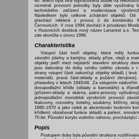
60. letech byla sice vypracována studie na rekonstru
nicméně provozní jednotky byly dále využívány 
technického zařízení a modernizace výrobníc
Následkem bylo celkové zchátrání objektů. Od
přechází některé z provoz ů do kombinátu M
Černovicích. V roce 1994 dochází k privatizaci Mosil
v Husovicích dostává nový název Lanarest a.s. Text
zde skončila v únoru 1996.
Charakteristika
Vstupní část tvoří objekty, které měly funkce
závodní jídelny a kantýny, sklady příze, olejů a mat
objekty patří mezi nejstarší stavební struktury dané
jsou datovány do doby vzniku celého závodu v r
strany vstupní části zakončují objekty skladů ( levá
materiálů, pravá část-sklady a požární zbrojnice),
přistavěny v letech 1945/46. Za vstupním nádvořím
dvoupodlažní křídlo (sklady a kanceláře) a třípodl
(přízemí-sklady a skárna, patro-provozy vyšívárny
jednopodlažní monoblok výrobních provozů závodu,
tkalcovny, rozvodny, kotelny, soukárny, klížírny, str
1880-1970 a jako celek je akcentován továrním ko
křídlem) obsahoval funkce skladů a paření, snovárn
70.let. Původní koryto vodního náhonu, procházející
Popis
Postupem doby byla původní struktura rozšiřována