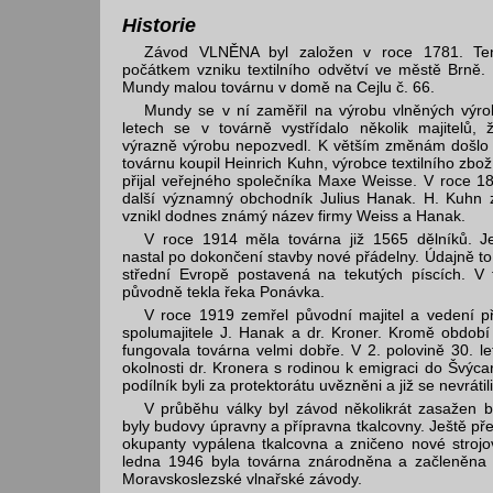
Historie
Závod VLNĚNA byl založen v roce 1781. Te
počátkem vzniku textilního odvětví ve městě Brně. 
Mundy malou továrnu v domě na Cejlu č. 66.
Mundy se v ní zaměřil na výrobu vlněných výrob
letech se v továrně vystřídalo několik majitelů, 
výrazně výrobu nepozvedl. K větším změnám došlo 
továrnu koupil Heinrich Kuhn, výrobce textilního zbož
přijal veřejného společníka Maxe Weisse. V roce 189
další významný obchodník Julius Hanak. H. Kuhn z
vznikl dodnes známý název firmy Weiss a Hanak.
V roce 1914 měla továrna již 1565 dělníků. Je
nastal po dokončení stavby nové přádelny. Údajně to
střední Evropě postavená na tekutých píscích. V t
původně tekla řeka Ponávka.
V roce 1919 zemřel původní majitel a vedení př
spolumajitele J. Hanak a dr. Kroner. Kromě období
fungovala továrna velmi dobře. V 2. polovině 30. let
okolnosti dr. Kronera s rodinou k emigraci do Švýca
podílník byli za protektorátu uvězněni a již se nevrátili
V průběhu války byl závod několikrát zasažen
byly budovy úpravny a přípravna tkalcovny. Ještě př
okupanty vypálena tkalcovna a zničeno nové strojo
ledna 1946 byla továrna znárodněna a začleněna
Moravskoslezské vlnařské závody.