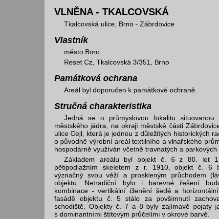
VLNĚNA - TKALCOVSKÁ
Tkalcovská ulice, Brno - Zábrdovice
Vlastník
město Brno
Reset Cz, Tkalcovská 3/351, Brno
Památková ochrana
Areál byl doporučen k památkové ochraně.
Stručná charakteristika
Jedná se o průmyslovou lokalitu situovanou
městského jádra, na okraji městské části Zábrdovice
ulice Cejl, která je jednou z důležitých historických 
o původně výrobní areál textilního a vlnařského prům
hospodárně využíván včetně travnatých a parkových 
Základem areálu byl objekt č. 6 z 80. let 19
pětipodlažním skeletem z r. 1910, objekt č. 6 
význačný svou věží a proskleným průchodem (láv
objektu. Netradiční bylo i barevné řešení bu
kombinace - vertikální členění šedé a horizontáln
fasádě objektu č. 5 stálo za povšimnutí zachov
schodiště. Objekty č. 7 a 8 byly zajímavě pojaty j
s dominantními štítovým průčelími v okrové barvě.