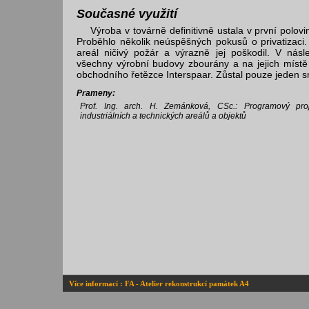
Současné využití
Výroba v továrně definitivně ustala v první polovin
Proběhlo několik neúspěšných pokusů o privatizaci
areál ničivý požár a výrazně jej poškodil. V násle
všechny výrobní budovy zbourány a na jejich místě
obchodního řetězce Interspaar. Zůstal pouze jeden s
Prameny:
Prof. Ing. arch. H. Zemánková, CSc.: Programový p
industriálních a technických areálů a objektů
Více informací : FA - Atelier rekonstrukcí památek A4