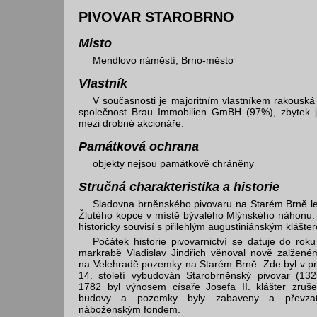
PIVOVAR STAROBRNO
Místo
Mendlovo náměstí, Brno-město
Vlastník
V současnosti je majoritním vlastníkem rakouská
společnost Brau Immobilien GmBH (97%), zbytek j
mezi drobné akcionáře.
Památková ochrana
objekty nejsou památkově chráněny
Stručná charakteristika a historie
Sladovna brněnského pivovaru na Starém Brně le
Žlutého kopce v místě bývalého Mlýnského náhonu.
historicky souvisí s přilehlým augustiniánským klášte
Počátek historie pivovarnictví se datuje do rok
markrabě Vladislav Jindřich věnoval nově zalžené
na Velehradě pozemky na Starém Brně. Zde byl v prv
14. století vybudován Starobrněnský pivovar (132
1782 byl výnosem císaře Josefa II. klášter zruše
budovy a pozemky byly zabaveny a převzat
náboženským fondem.