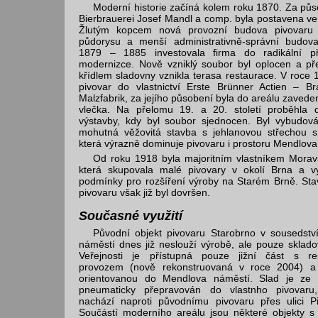
Moderní historie začíná kolem roku 1870. Za půs
Bierbrauerei Josef Mandl a comp. byla postavena v
Žlutým kopcem nová provozní budova pivovaru
půdorysu a menší administrativně-správní budova
1879 – 1885 investovala firma do radikální p
modernizce. Nově vzniklý soubor byl oplocen a př
křídlem sladovny vznikla terasa restaurace. V roce 
pivovar do vlastnictví Erste Brünner Actien – Br
Malzfabrik, za jejího působení byla do areálu zavede
vlečka. Na přelomu 19. a 20. století proběhla d
výstavby, kdy byl soubor sjednocen. Byl vybudov
mohutná věžovitá stavba s jehlanovou střechou 
která výrazně dominuje pivovaru i prostoru Mendlova
Od roku 1918 byla majoritním vlastníkem Morav
která skupovala malé pivovary v okolí Brna a vyt
podmínky pro rozšíření výroby na Starém Brně. Sta
pivovaru však již byl dovršen.
Současné využití
Původní objekt pivovaru Starobrno v sousedstv
náměstí dnes již neslouží výrobě, ale pouze sklado
Veřejnosti je přístupná pouze jižní část s re
provozem (nově rekonstruovaná v roce 2004) a
orientovanou do Mendlova náměstí. Slad je ze s
pneumaticky přepravován do vlastnho pivovaru
nachází naproti původnímu pivovaru přes ulici Pi
Součástí moderního areálu jsou některé objekty s 